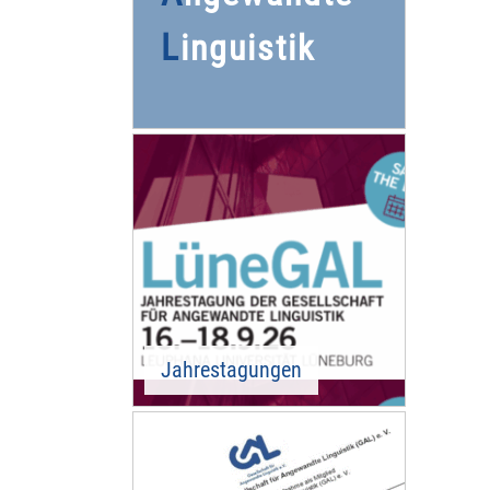
L
inguistik
Jahrestagungen